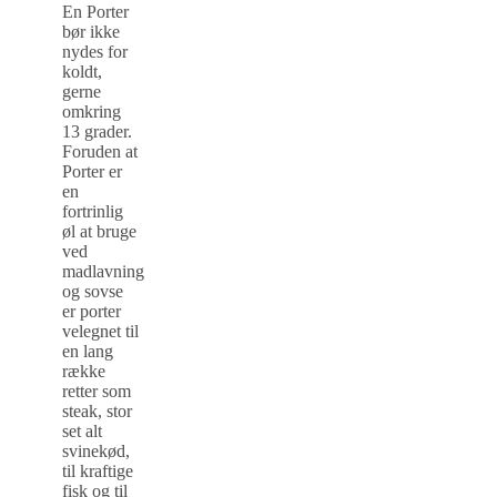
En Porter
bør ikke
nydes for
koldt,
gerne
omkring
13 grader.
Foruden at
Porter er
en
fortrinlig
øl at bruge
ved
madlavning
og sovse
er porter
velegnet til
en lang
række
retter som
steak, stor
set alt
svinekød,
til kraftige
fisk og til