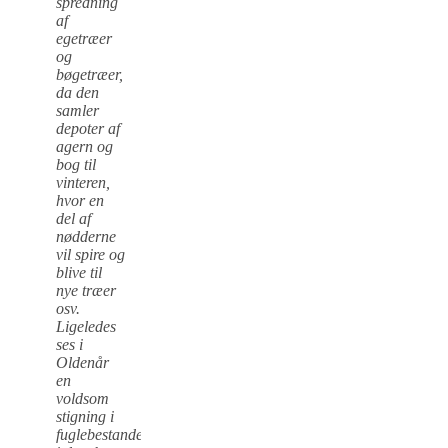
spredning
af
egetræer
og
bøgetræer,
da den
samler
depoter af
agern og
bog til
vinteren,
hvor en
del af
nødderne
vil spire og
blive til
nye træer
osv.
Ligeledes
ses i
Oldenår
en
voldsom
stigning i
fuglebestanden