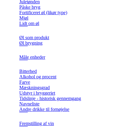
Juletønden
Påske bryg
Fortificeret øl (likør type)
Mjøl
Lidt om øl
Øl som produkt
Øl brygning
Måle enheder
Bitterhed
Alkohol og procent
Farve
Mæskningsgrad
Udstyr i bryggeriet
Tidslinje - historisk gennemgang
Navneliste
Andre drikke til fornøjelse
Fremstilling af vin