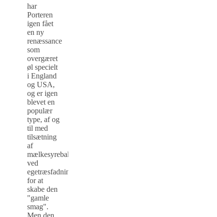
har
Porteren
igen fået
en ny
renæssance
som
overgæret
øl specielt
i England
og USA,
og er igen
blevet en
populær
type, af og
til med
tilsætning
af
mælkesyrebakterier
ved
egetræsfadningen
for at
skabe den
"gamle
smag".
Men den