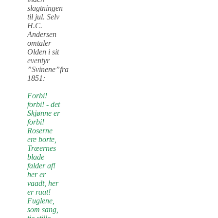
slagtningen
til jul. Selv
H.C.
Andersen
omtaler
Olden i sit
eventyr
”Svinene”fra
1851:
Forbi!
forbi! - det
Skjønne er
forbi!
Roserne
ere borte,
Træernes
blade
falder af!
her er
vaadt, her
er raat!
Fuglene,
som sang,