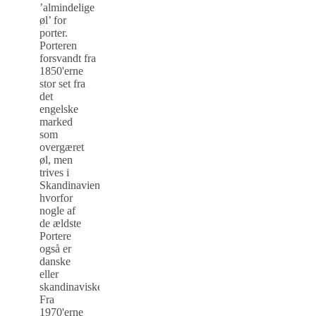
’almindelige
øl’ for
porter.
Porteren
forsvandt fra
1850'erne
stor set fra
det
engelske
marked
som
overgæret
øl, men
trives i
Skandinavien,
hvorfor
nogle af
de ældste
Portere
også er
danske
eller
skandinaviske.
Fra
1970'erne