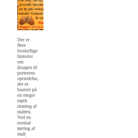
Der er
flere
forskellige
historier
om
årsagen til
porterens
oprindelse,
der er
baseret på
en meget
mørk
ristning af
malten.
Ved en
normal
tørring af
malt