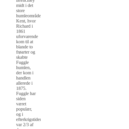
Brenchley
midt i det
store
humleområde
Kent, hvor
Richard i
1861
uforvarende
kom til at
blande to
frøarter og
skabte
Fuggle
humlen,
der kom i
handlen
allerede i
1875.
Fuggle har
siden
været
populær,
og i
efterkrigstiden
var 2/3 af