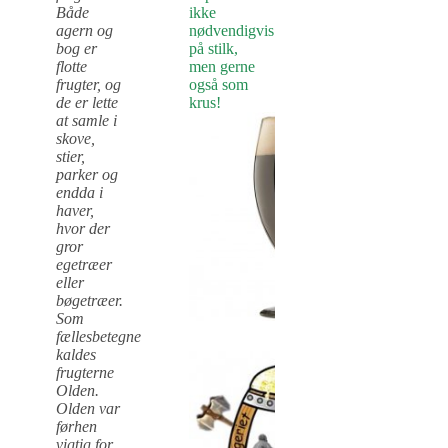
Både
ikke
agern og
nødvendigvis
bog er
på stilk,
flotte
men gerne
frugter, og
også som
de er lette
krus!
at samle i
skove,
stier,
parker og
endda i
haver,
hvor der
gror
egetræer
eller
bøgetræer.
Som
fællesbetegnelse
kaldes
frugterne
Olden.
Olden var
førhen
vigtig for