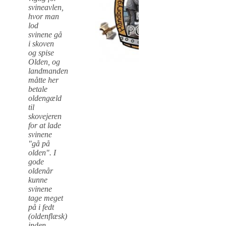
svineavlen,
hvor man
lod
svinene gå
i skoven
og spise
Olden, og
landmanden
måtte her
betale
oldengæld
til
skovejeren
for at lade
svinene
"gå på
olden". I
gode
oldenår
kunne
svinene
tage meget
på i fedt
(oldenflæsk)
inden