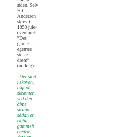
siden. Selv
H.C.
Andersen
skrev i
1858 jule-
eventuret:
”Det
gamle
egetræs
sidste
drøm”
(uddrag):
"Der stod
i skoven,
højt på
skrænten,
ved den
åbne
strand,
sådan et
rigtig
gammelt
egetræ,