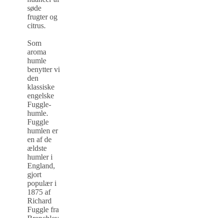
søde
frugter og
citrus.
Som
aroma
humle
benytter vi
den
klassiske
engelske
Fuggle-
humle.
Fuggle
humlen er
en af de
ældste
humler i
England,
gjort
populær i
1875 af
Richard
Fuggle fra