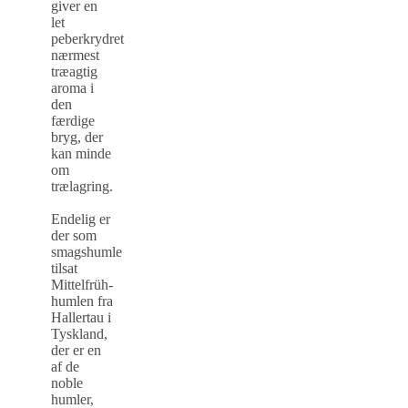
giver en
let
peberkrydret
nærmest
træagtig
aroma i
den
færdige
bryg, der
kan minde
om
trælagring.
Endelig er
der som
smagshumle
tilsat
Mittelfrüh-
humlen fra
Hallertau i
Tyskland,
der er en
af de
noble
humler,