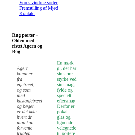
Vores vindrue sorter
Fremstilling af Mjød
Kontakt
Rug porter -
Olden med
ristet Agern og
Bog
En mørk
Agern
øl, der har
kommer
sin store
fra
styrke ved
egetræet,
sin smag,
og som
fylde og
med
specielt
kastanjetræet
eftersmag.
og bøgen
Derfor er
er det ikke
pokal
hvert år
glas og
man kan
lignende
forvente
velegnede
frugter.
til portere -