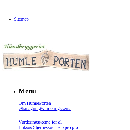
Sitemap
Menu
Om HumlePorten
Ølsmagning/vurderingskema
Vurderingsskema for øl
Luksus Stjerneskud - et apro pro