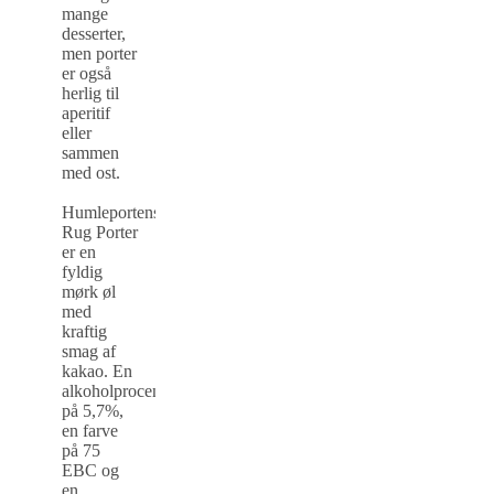
mange
desserter,
men porter
er også
herlig til
aperitif
eller
sammen
med ost.
Humleportens
Rug Porter
er en
fyldig
mørk øl
med
kraftig
smag af
kakao. En
alkoholprocent
på 5,7%,
en farve
på 75
EBC og
en