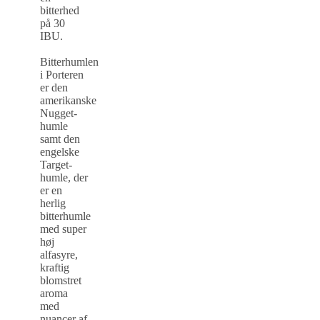
bitterhed
på 30
IBU.
Bitterhumlen
i Porteren
er den
amerikanske
Nugget-
humle
samt den
engelske
Target-
humle, der
er en
herlig
bitterhumle
med super
høj
alfasyre,
kraftig
blomstret
aroma
med
nuancer af