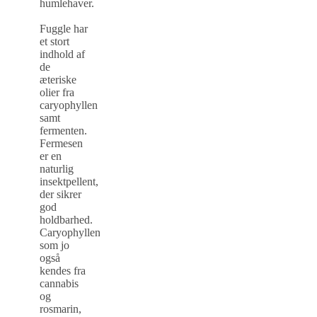
humlehaver.
Fuggle har
et stort
indhold af
de
æteriske
olier fra
caryophyllen
samt
fermenten.
Fermesen
er en
naturlig
insektpellent,
der sikrer
god
holdbarhed.
Caryophyllen,
som jo
også
kendes fra
cannabis
og
rosmarin,