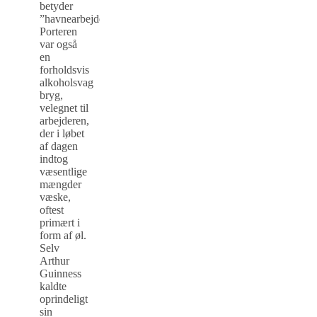
betyder
”havnearbejder”.
Porteren
var også
en
forholdsvis
alkoholsvag
bryg,
velegnet til
arbejderen,
der i løbet
af dagen
indtog
væsentlige
mængder
væske,
oftest
primært i
form af øl.
Selv
Arthur
Guinness
kaldte
oprindeligt
sin