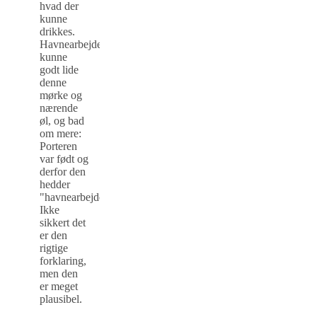
hvad der
kunne
drikkes.
Havnearbejderne
kunne
godt lide
denne
mørke og
nærende
øl, og bad
om mere:
Porteren
var født og
derfor den
hedder
"havnearbejder".
Ikke
sikkert det
er den
rigtige
forklaring,
men den
er meget
plausibel.