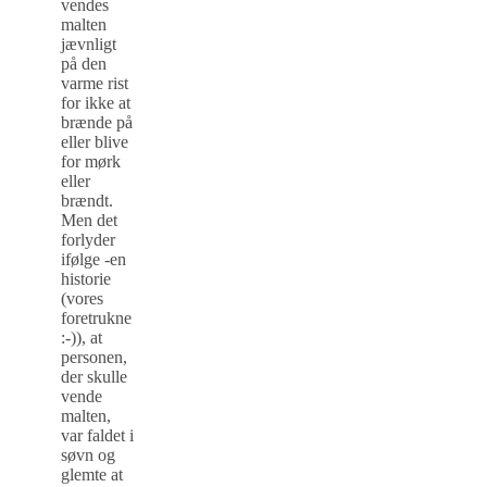
vendes
malten
jævnligt
på den
varme rist
for ikke at
brænde på
eller blive
for mørk
eller
brændt.
Men det
forlyder
ifølge -en
historie
(vores
foretrukne
:-)), at
personen,
der skulle
vende
malten,
var faldet i
søvn og
glemte at