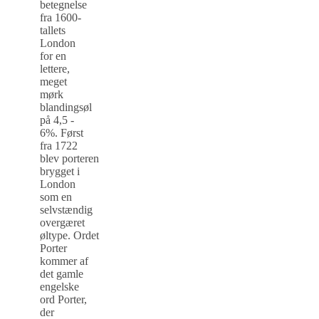
betegnelse
fra 1600-
tallets
London
for en
lettere,
meget
mørk
blandingsøl
på 4,5 -
6%. Først
fra 1722
blev porteren
brygget i
London
som en
selvstændig
overgæret
øltype. Ordet
Porter
kommer af
det gamle
engelske
ord Porter,
der