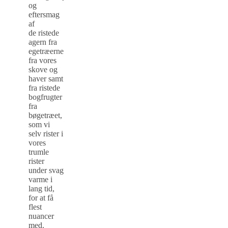
og
eftersmag
af
de ristede
agern fra
egetræerne
fra vores
skove og
haver samt
fra ristede
bogfrugter
fra
bøgetræet,
som vi
selv rister i
vores
trumle
rister
under svag
varme i
lang tid,
for at få
flest
nuancer
med.