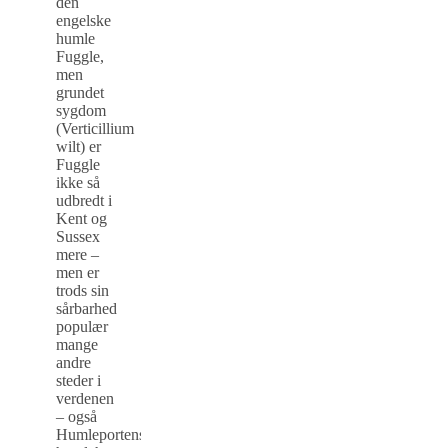
den
engelske
humle
Fuggle,
men
grundet
sygdom
(Verticillium
wilt) er
Fuggle
ikke så
udbredt i
Kent og
Sussex
mere –
men er
trods sin
sårbarhed
populær
mange
andre
steder i
verdenen
– også
Humleportens