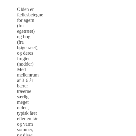
Olden er
fællesbetegnelse
for agern
(fra
egetræet)
og bog
(fra
bøgetræet),
og deres
frugter
(nødder).
Med
mellemrum
af 3-6 år
bærer
træerne
særlig
meget
olden,
typisk året
efter en tør
og varm
sommer,
og disse