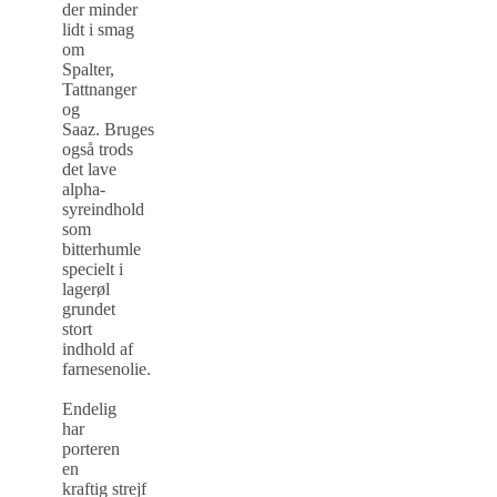
der minder
lidt i smag
om
Spalter,
Tattnanger
og
Saaz. Bruges
også trods
det lave
alpha-
syreindhold
som
bitterhumle
specielt i
lagerøl
grundet
stort
indhold af
farnesenolie.
Endelig
har
porteren
en
kraftig strejf