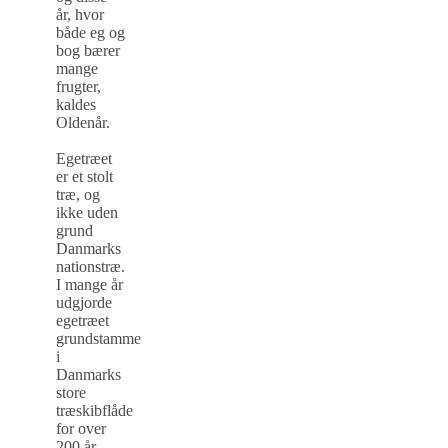
år, hvor
både eg og
bog bærer
mange
frugter,
kaldes
Oldenår.
Egetræet
er et stolt
træ, og
ikke uden
grund
Danmarks
nationstræ.
I mange år
udgjorde
egetræet
grundstammen
i
Danmarks
store
træskibflåde
for over
200 år