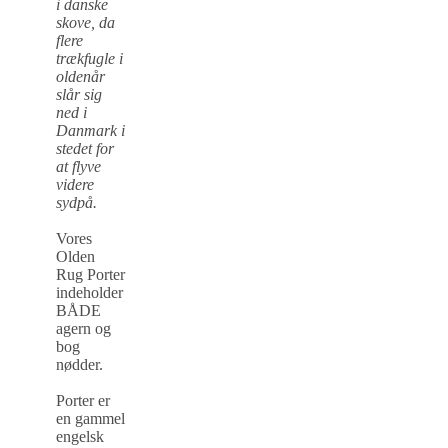
i danske
skove, da
flere
trækfugle i
oldenår
slår sig
ned i
Danmark i
stedet for
at flyve
videre
sydpå.
Vores
Olden
Rug Porter
indeholder
BÅDE
agern og
bog
nødder.
Porter er
en gammel
engelsk