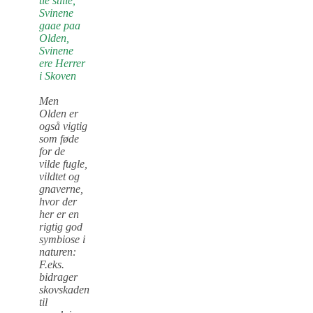
tie stille,
Svinene
gaae paa
Olden,
Svinene
ere Herrer
i Skoven
Men
Olden er
også vigtig
som føde
for de
vilde fugle,
vildtet og
gnaverne,
hvor der
her er en
rigtig god
symbiose i
naturen:
F.eks.
bidrager
skovskaden
til