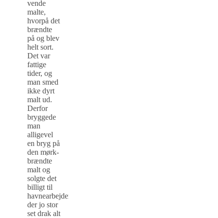
vende
malte,
hvorpå det
brændte
på og blev
helt sort.
Det var
fattige
tider, og
man smed
ikke dyrt
malt ud.
Derfor
bryggede
man
alligevel
en bryg på
den mørk-
brændte
malt og
solgte det
billigt til
havnearbejderne,
der jo stor
set drak alt