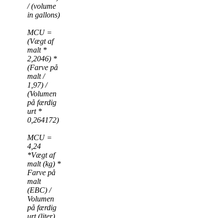
/ (volume
in gallons)
MCU =
(Vægt af
malt *
2,2046) *
(Farve på
malt /
1,97) /
(Volumen
på færdig
urt *
0,264172)
MCU =
4,24
*Vægt af
malt (kg) *
Farve på
malt
(EBC) /
Volumen
på færdig
urt (liter)