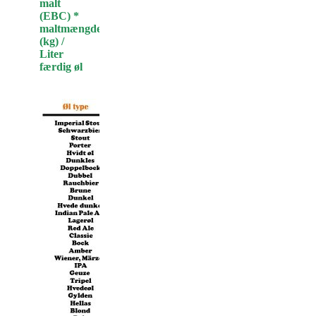
malt
(EBC) *
maltmængde
(kg) /
Liter
færdig øl