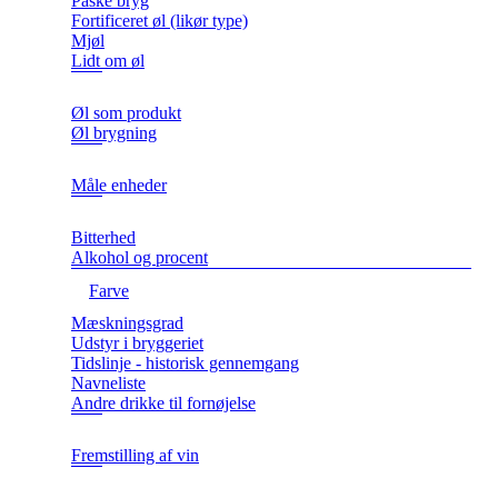
Påske bryg
Fortificeret øl (likør type)
Mjøl
Lidt om øl
Øl som produkt
Øl brygning
Måle enheder
Bitterhed
Alkohol og procent
Farve
Mæskningsgrad
Udstyr i bryggeriet
Tidslinje - historisk gennemgang
Navneliste
Andre drikke til fornøjelse
Fremstilling af vin