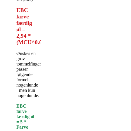
EBC
farve
færdig
øl =
2,94 *
(MCU^0.6859)
Ønskes en
grov
tommelfingerregel
passer
følgende
formel
nogenlunde
- men kun
nogenlunde:
EBC
farve
færdig øl
= 5 *
Farve