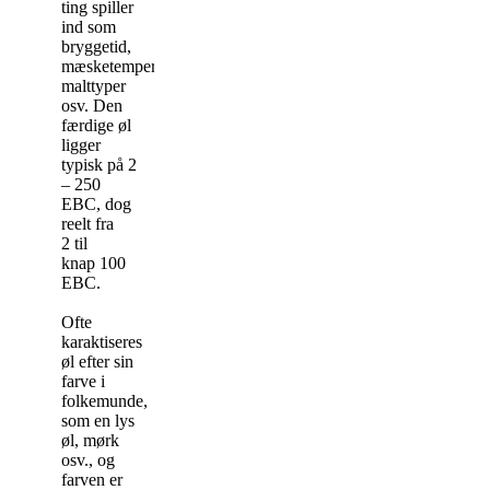
ting spiller
ind som
bryggetid,
mæsketemperatur,
malttyper
osv. Den
færdige øl
ligger
typisk på 2
– 250
EBC, dog
reelt fra
2 til
knap 100
EBC.
Ofte
karaktiseres
øl efter sin
farve i
folkemunde,
som en lys
øl, mørk
osv., og
farven er