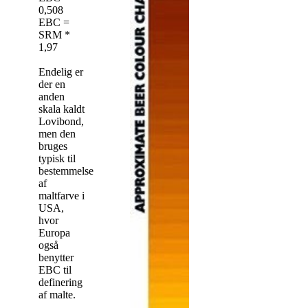
0,508
EBC =
SRM *
1,97
Endelig er
der en
anden
skala kaldt
Lovibond,
men den
bruges
typisk til
bestemmelse
af
maltfarve i
USA,
hvor
Europa
også
benytter
EBC til
definering
af malte.