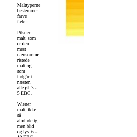
Malttyperne
bestemmer
farve
f.eks:
Pilsner
malt, som
er den
mest
nænsomme
ristede
malt og
som
indgår i
næsten
alle øl. 3 -
5 EBC.
Wiener
malt, ikke
så
almindelig,
men blid
og lys. 6 –