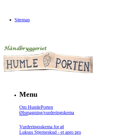
Sitemap
Menu
Om HumlePorten
Ølsmagning/vurderingskema
Vurderingsskema for øl
Luksus Stjerneskud - et apro pro