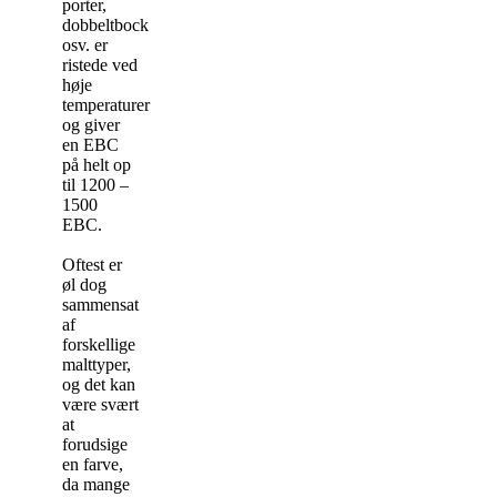
porter,
dobbeltbock
osv. er
ristede ved
høje
temperaturer
og giver
en EBC
på helt op
til 1200 –
1500
EBC.
Oftest er
øl dog
sammensat
af
forskellige
malttyper,
og det kan
være svært
at
forudsige
en farve,
da mange