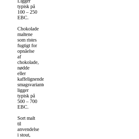
Ligger
typisk på
100 – 250
EBC.
Chokolade
maltene
som ristes
fugtigt for
opnåelse
af
chokolade,
nødde
eller
kaffelignende
smagsvarianter
ligger
typisk på
500 – 700
EBC.
Sort malt
til
anvendelse
i stout,