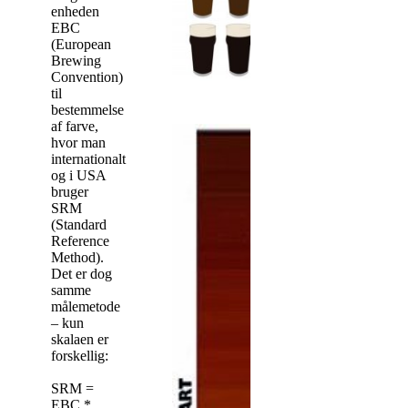
enheden
EBC
(European
Brewing
Convention)
til
bestemmelse
af farve,
hvor man
internationalt
og i USA
bruger
SRM
(Standard
Reference
Method).
Det er dog
samme
målemetode
– kun
skalaen er
forskellig:
SRM =
EBC *