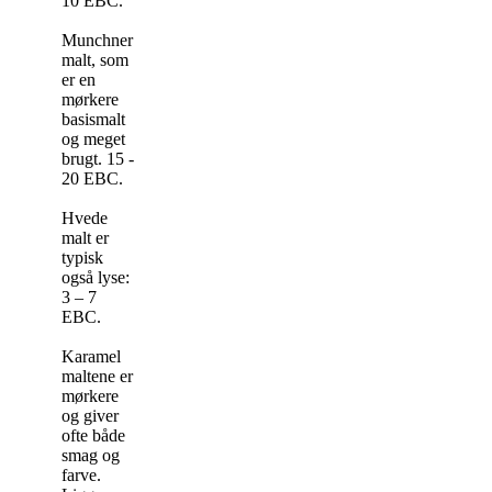
10 EBC.
Munchner
malt, som
er en
mørkere
basismalt
og meget
brugt. 15 -
20 EBC.
Hvede
malt er
typisk
også lyse:
3 – 7
EBC.
Karamel
maltene er
mørkere
og giver
ofte både
smag og
farve.