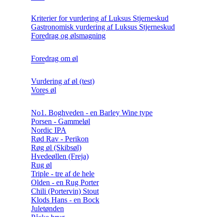
Kriterier for vurdering af Luksus Stjerneskud
Gastronomisk vurdering af Luksus Stjerneskud
Foredrag og ølsmagning
Foredrag om øl
Vurdering af øl (test)
Vores øl
No1. Boghveden - en Barley Wine type
Porsen - Gammeløl
Nordic IPA
Rød Rav - Perikon
Røg øl (Skibsøl)
Hvedeøllen (Freja)
Rug øl
Triple - tre af de hele
Olden - en Rug Porter
Chili (Portervin) Stout
Klods Hans - en Bock
Juletønden