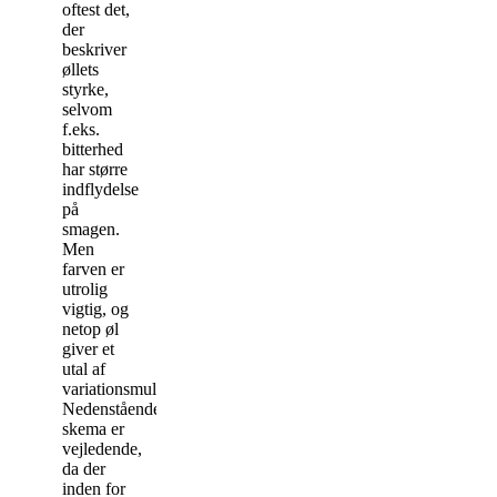
oftest det,
der
beskriver
øllets
styrke,
selvom
f.eks.
bitterhed
har større
indflydelse
på
smagen.
Men
farven er
utrolig
vigtig, og
netop øl
giver et
utal af
variationsmuligheder.
Nedenstående
skema er
vejledende,
da der
inden for