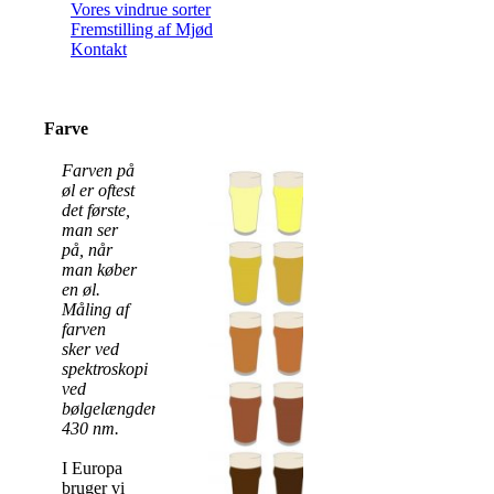
Vores vindrue sorter
Fremstilling af Mjød
Kontakt
Farve
Farven på
øl er oftest
det første,
man ser
på, når
man køber
en øl.
Måling af
farven
sker ved
spektroskopi
ved
bølgelængden
430 nm.
I Europa
bruger vi